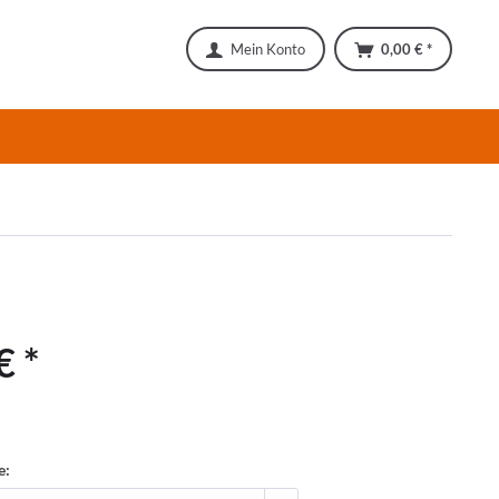
Mein Konto
0,00 € *
€ *
e: